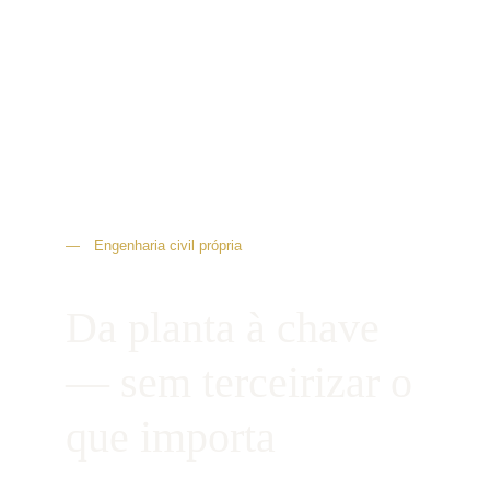
— Engenharia civil própria
Da planta à chave 
— sem terceirizar o 
que importa