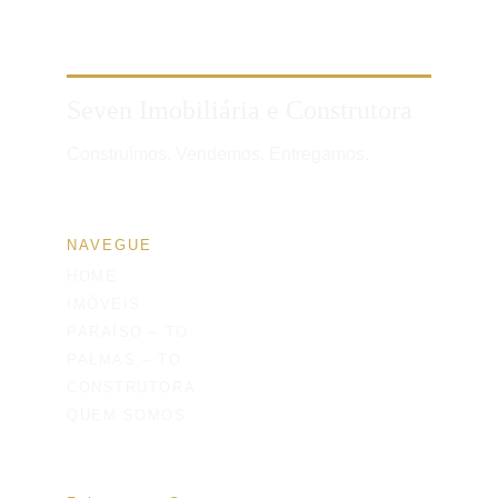
Seven Imobiliária e Construtora
Construímos. Vendemos. Entregamos.
NAVEGUE
HOME
IMÓVEIS
PARAÍSO – TO
PALMAS – TO
CONSTRUTORA
QUEM SOMOS