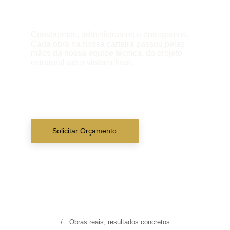
Construímos, administramos e entregamos. 
Cada obra na nossa carteira passou pelas 
mãos da nossa equipe técnica, do projeto 
estrutural até a vistoria final.
Solicitar Orçamento
/ Obras reais, resultados concretos